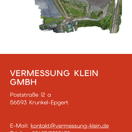
VERMESSUNG KLEIN
GMBH
Poststraße 12 a
56593 Krunkel-Epgert
E-Mail:
kontakt@vermessung-klein.de