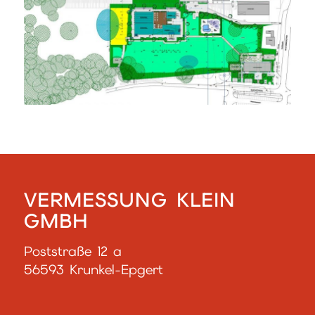
VERMESSUNG KLEIN
GMBH
Poststraße 12 a
56593 Krunkel-Epgert